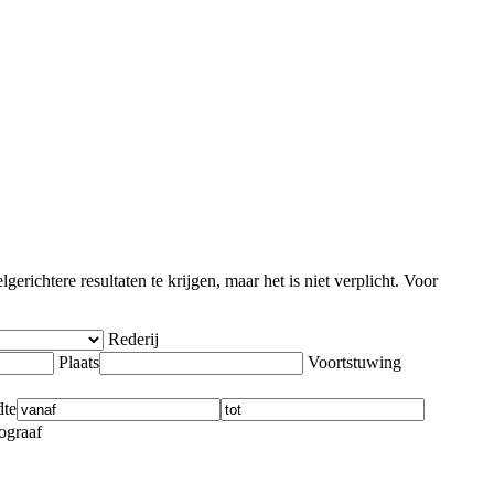
richtere resultaten te krijgen, maar het is niet verplicht. Voor
Rederij
Plaats
Voortstuwing
dte
ograaf