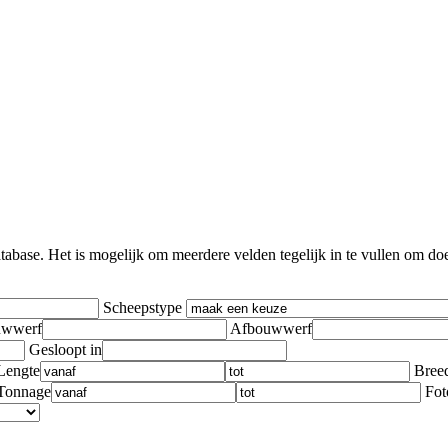
ase. Het is mogelijk om meerdere velden tegelijk in te vullen om doelge
Scheepstype
wwerf
Afbouwwerf
Gesloopt in
Lengte
Bree
Tonnage
Fot