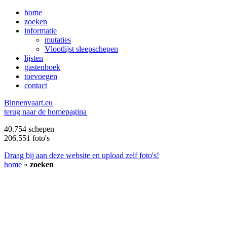
home
zoeken
informatie
mutaties
Vlootlijst sleepschepen
lijsten
gastenboek
toevoegen
contact
B
innenvaart.eu
terug naar de homepagina
40.754 schepen
206.551 foto's
Draag bij aan deze website en upload zelf foto's!
home
»
zoeken