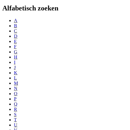
Alfabetisch zoeken
A
B
C
D
E
F
G
H
I
J
K
L
M
N
O
P
Q
R
S
T
U