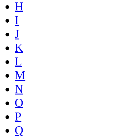
H
I
J
K
L
M
N
O
P
Q