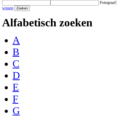
Fotograaf
wissen
Alfabetisch zoeken
A
B
C
D
E
F
G