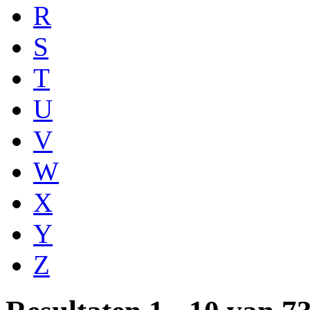
R
S
T
U
V
W
X
Y
Z