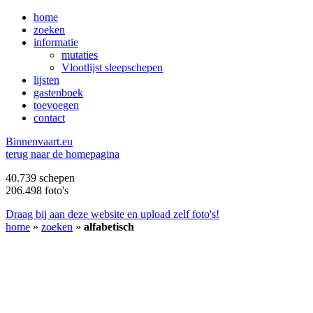
home
zoeken
informatie
mutaties
Vlootlijst sleepschepen
lijsten
gastenboek
toevoegen
contact
B
innenvaart.eu
terug naar de homepagina
40.739 schepen
206.498 foto's
Draag bij aan deze website en upload zelf foto's!
home
»
zoeken
»
alfabetisch