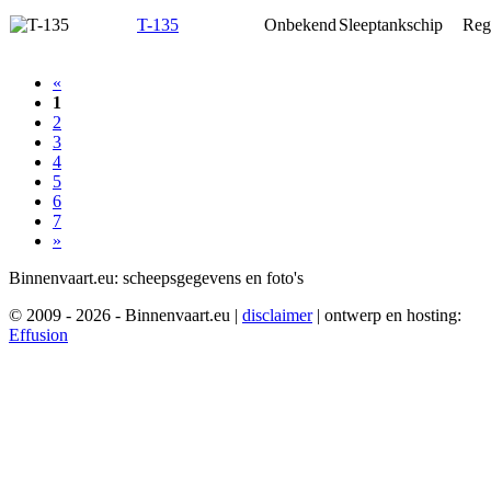
T-135
Onbekend
Sleeptankschip
Reg
«
1
2
3
4
5
6
7
»
Binnenvaart.eu:
scheepsgegevens en foto's
© 2009 - 2026 - Binnenvaart.eu
|
disclaimer
|
ontwerp en hosting:
Effusion