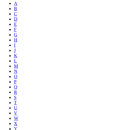
A
B
C
D
E
F
G
H
I
J
K
L
M
N
O
P
Q
R
S
T
U
V
W
X
Y