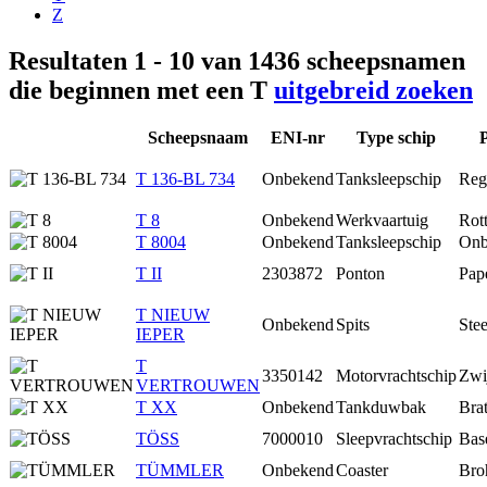
Z
Resultaten 1 - 10 van 1436 scheepsnamen
die beginnen met een T
uitgebreid zoeken
Scheepsnaam
ENI-nr
Type schip
P
T 136-BL 734
Onbekend
Tanksleepschip
Reg
T 8
Onbekend
Werkvaartuig
Rot
T 8004
Onbekend
Tanksleepschip
Onb
T II
2303872
Ponton
Pap
T NIEUW
Onbekend
Spits
Ste
IEPER
T
3350142
Motorvrachtschip
Zwi
VERTROUWEN
T XX
Onbekend
Tankduwbak
Brat
TÖSS
7000010
Sleepvrachtschip
Bas
TÜMMLER
Onbekend
Coaster
Bro