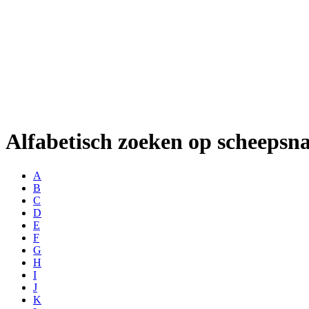
Alfabetisch zoeken op scheeps
A
B
C
D
E
F
G
H
I
J
K