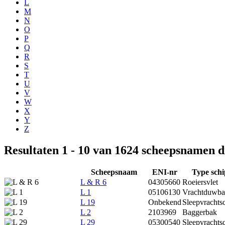
L
M
N
O
P
Q
R
S
T
U
V
W
X
Y
Z
Resultaten 1 - 10 van 1624 scheepsnamen 
Scheepsnaam
ENI-nr
Type schi
L & R 6
04305660
Roeiersvlet
L 1
05106130
Vrachtduwb
L 19
Onbekend
Sleepvrachts
L 2
2103969
Baggerbak
L 29
05300540
Sleepvrachts