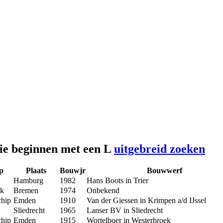
die beginnen met een L
uitgebreid zoeken
p
Plaats
Bouwjr
Bouwwerf
Hamburg
1982
Hans Boots in Trier
ak
Bremen
1974
Onbekend
chip
Emden
1910
Van der Giessen in Krimpen a/d IJssel
Sliedrecht
1965
Lanser BV in Sliedrecht
chip
Emden
1915
Wortelboer in Westerbroek