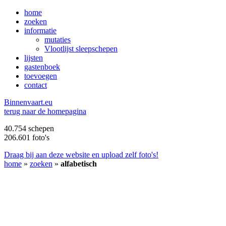
home
zoeken
informatie
mutaties
Vlootlijst sleepschepen
lijsten
gastenboek
toevoegen
contact
B
innenvaart.eu
terug naar de homepagina
40.754 schepen
206.601 foto's
Draag bij aan deze website en upload zelf foto's!
home
»
zoeken
»
alfabetisch