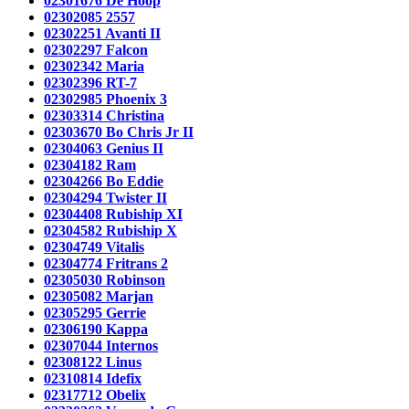
02301676 De Hoop
02302085 2557
02302251 Avanti II
02302297 Falcon
02302342 Maria
02302396 RT-7
02302985 Phoenix 3
02303314 Christina
02303670 Bo Chris Jr II
02304063 Genius II
02304182 Ram
02304266 Bo Eddie
02304294 Twister II
02304408 Rubiship XI
02304582 Rubiship X
02304749 Vitalis
02304774 Fritrans 2
02305030 Robinson
02305082 Marjan
02305295 Gerrie
02306190 Kappa
02307044 Internos
02308122 Linus
02310814 Idefix
02317712 Obelix