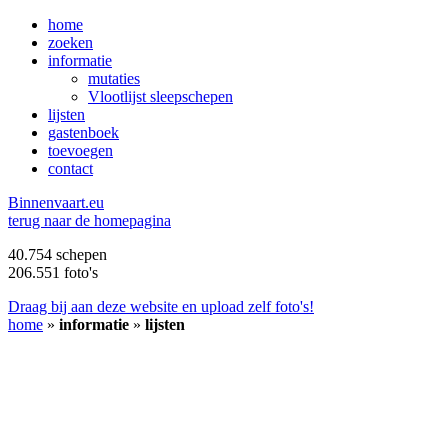
home
zoeken
informatie
mutaties
Vlootlijst sleepschepen
lijsten
gastenboek
toevoegen
contact
B
innenvaart.eu
terug naar de homepagina
40.754 schepen
206.551 foto's
Draag bij aan deze website en upload zelf foto's!
home
»
informatie
»
lijsten