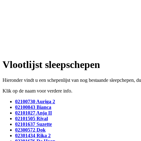
Vlootlijst sleepschepen
Hieronder vindt u een schepenlijst van nog bestaande sleepchepen,
Klik op de naam voor verdere info.
02100730 Auriga 2
02100843 Bianca
02101027 Anja II
02101505 Rival
02101637 Suzette
02300572 Dok
02301434 Rika 2