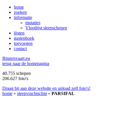
home
zoeken
informatie
mutaties
Vlootlijst sleepschepen
lijsten
gastenboek
toevoegen
contact
B
innenvaart.eu
terug naar de homepagina
40.755 schepen
206.627 foto's
Draag bij aan deze website en upload zelf foto's!
home
»
sleepvrachtschip
»
PARSIFAL