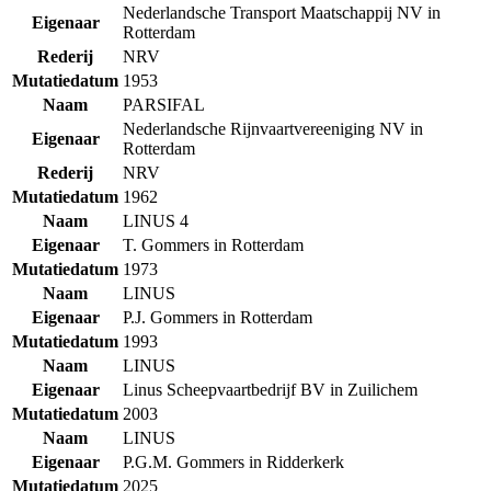
Nederlandsche Transport Maatschappij NV in
Eigenaar
Rotterdam
Rederij
NRV
Mutatiedatum
1953
Naam
PARSIFAL
Nederlandsche Rijnvaartvereeniging NV in
Eigenaar
Rotterdam
Rederij
NRV
Mutatiedatum
1962
Naam
LINUS 4
Eigenaar
T. Gommers in Rotterdam
Mutatiedatum
1973
Naam
LINUS
Eigenaar
P.J. Gommers in Rotterdam
Mutatiedatum
1993
Naam
LINUS
Eigenaar
Linus Scheepvaartbedrijf BV in Zuilichem
Mutatiedatum
2003
Naam
LINUS
Eigenaar
P.G.M. Gommers in Ridderkerk
Mutatiedatum
2025