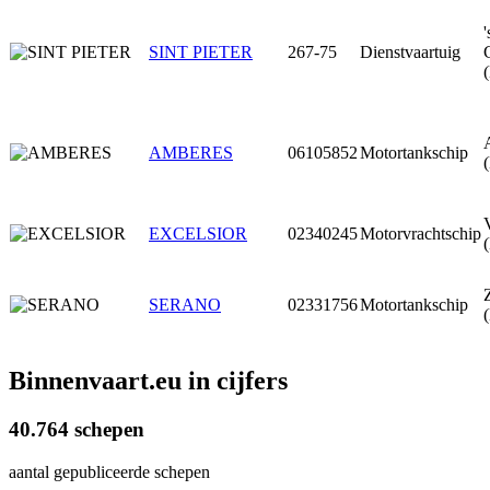
'
SINT PIETER
267-75
Dienstvaartuig
AMBERES
06105852
Motortankschip
EXCELSIOR
02340245
Motorvrachtschip
SERANO
02331756
Motortankschip
Binnenvaart.eu
in cijfers
40.764 schepen
aantal gepubliceerde schepen