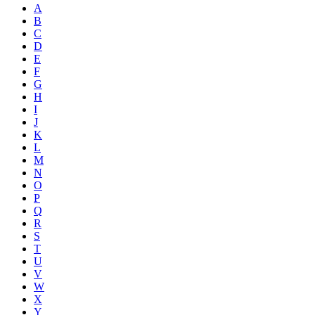
A
B
C
D
E
F
G
H
I
J
K
L
M
N
O
P
Q
R
S
T
U
V
W
X
Y