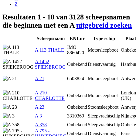
Z
Resultaten 1 - 10 van 3128 scheepsnamen
die beginnen met een A
uitgebreid zoeken
Scheepsnaam
ENI-nr
Type schip
Plaat
IMO
A 113 THALE
Motorsleepboot
Onbeke
8860420
A 1452
Onbekend
Dienstvaartuig
Hambu
SPIEKEROOG
A 21
6503824
Motorsleepboot
Antwer
A 210
London
Onbekend
Motorsleepboot
CHARLOTTE
(UK)
A 23
Onbekend
Stoomsleepboot
Antwer
A 3
3310369
Sleepvrachtschip
Nijmeg
A 358
Onbekend
Sleepvrachtschip
Onbeke
A 795 -
Onbekend
Dienstvaartuig
Paris