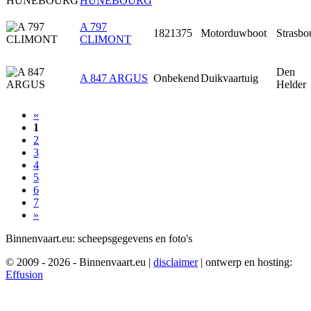
HUNEBOURG
A 797
1821375
Motorduwboot
Strasbo
CLIMONT
Den
A 847 ARGUS
Onbekend
Duikvaartuig
Helder
«
1
2
3
4
5
6
7
»
Binnenvaart.eu:
scheepsgegevens en foto's
© 2009 - 2026 - Binnenvaart.eu
|
disclaimer
|
ontwerp en hosting:
Effusion