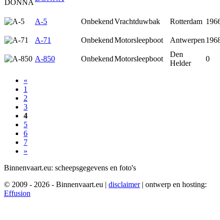
A-5
Onbekend
Vrachtduwbak
Rotterdam
196
A-71
Onbekend
Motorsleepboot
Antwerpen
196
Den
A-850
Onbekend
Motorsleepboot
0
Helder
«
1
2
3
4
5
6
7
»
Binnenvaart.eu:
scheepsgegevens en foto's
© 2009 - 2026 - Binnenvaart.eu
|
disclaimer
|
ontwerp en hosting:
Effusion