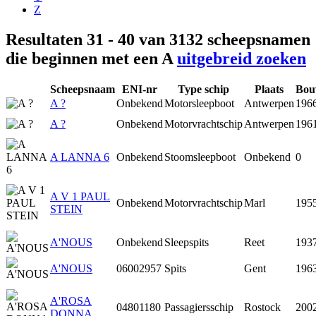
Z
Resultaten 31 - 40 van 3132 scheepsnamen
die beginnen met een A
uitgebreid zoeken
Scheepsnaam
ENI-nr
Type schip
Plaats
Bou
A ?
Onbekend
Motorsleepboot
Antwerpen
196
A ?
Onbekend
Motorvrachtschip
Antwerpen
196
A LANNA 6
Onbekend
Stoomsleepboot
Onbekend
0
A V 1 PAUL
Onbekend
Motorvrachtschip
Marl
195
STEIN
A'NOUS
Onbekend
Sleepspits
Reet
193
A'NOUS
06002957
Spits
Gent
196
A'ROSA
04801180
Passagiersschip
Rostock
200
DONNA