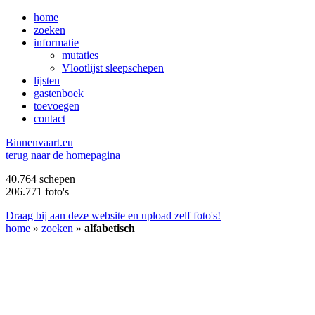
home
zoeken
informatie
mutaties
Vlootlijst sleepschepen
lijsten
gastenboek
toevoegen
contact
B
innenvaart.eu
terug naar de homepagina
40.764 schepen
206.771 foto's
Draag bij aan deze website en upload zelf foto's!
home
»
zoeken
»
alfabetisch