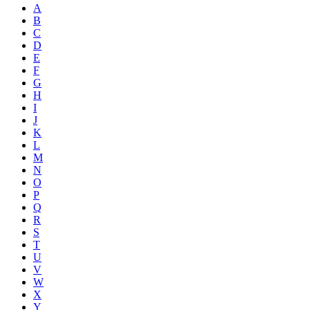
A
B
C
D
E
F
G
H
I
J
K
L
M
N
O
P
Q
R
S
T
U
V
W
X
Y