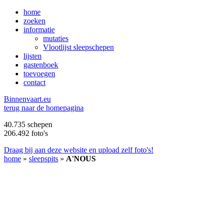
home
zoeken
informatie
mutaties
Vlootlijst sleepschepen
lijsten
gastenboek
toevoegen
contact
B
innenvaart.eu
terug naar de homepagina
40.735 schepen
206.492 foto's
Draag bij aan deze website en upload zelf foto's!
home
»
sleepspits
»
A'NOUS