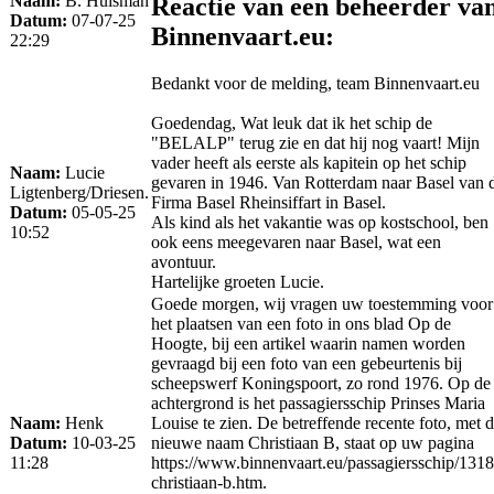
Naam:
B. Huisman
Reactie van een beheerder va
Datum:
07-07-25
Binnenvaart.eu:
22:29
Bedankt voor de melding, team Binnenvaart.eu
Goedendag, Wat leuk dat ik het schip de
"BELALP" terug zie en dat hij nog vaart! Mijn
vader heeft als eerste als kapitein op het schip
Naam:
Lucie
gevaren in 1946. Van Rotterdam naar Basel van 
Ligtenberg/Driesen.
Firma Basel Rheinsiffart in Basel.
Datum:
05-05-25
Als kind als het vakantie was op kostschool, ben
10:52
ook eens meegevaren naar Basel, wat een
avontuur.
Hartelijke groeten Lucie.
Goede morgen, wij vragen uw toestemming voor
het plaatsen van een foto in ons blad Op de
Hoogte, bij een artikel waarin namen worden
gevraagd bij een foto van een gebeurtenis bij
scheepswerf Koningspoort, zo rond 1976. Op de
achtergrond is het passagiersschip Prinses Maria
Naam:
Henk
Louise te zien. De betreffende recente foto, met 
Datum:
10-03-25
nieuwe naam Christiaan B, staat op uw pagina
11:28
https://www.binnenvaart.eu/passagiersschip/1318
christiaan-b.htm.