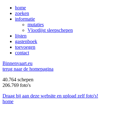
home
zoeken
informatie
mutaties
Vlootlijst sleepschepen
lijsten
gastenboek
toevoegen
contact
B
innenvaart.eu
terug naar de homepagina
40.764 schepen
206.769 foto's
Draag bij aan deze website en upload zelf foto's!
home