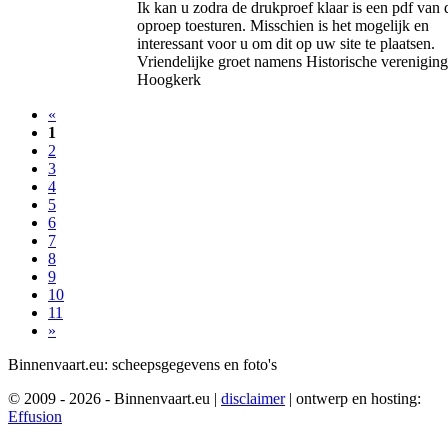
Ik kan u zodra de drukproef klaar is een pdf van 
oproep toesturen. Misschien is het mogelijk en
interessant voor u om dit op uw site te plaatsen.
Vriendelijke groet namens Historische vereniging
Hoogkerk
«
1
2
3
4
5
6
7
8
9
10
11
»
Binnenvaart.eu:
scheepsgegevens en foto's
© 2009 - 2026 - Binnenvaart.eu
|
disclaimer
|
ontwerp en hosting:
Effusion