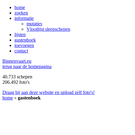
home
zoeken
informatie
mutaties
Vlootlijst sleepschepen
lijsten
gastenboek
toevoegen
contact
B
innenvaart.eu
terug naar de homepagina
40.733 schepen
206.492 foto's
Draag bij aan deze website en upload zelf foto's!
home
»
gastenboek