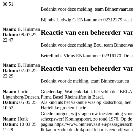
08:51
Bedankt voor deze melding, team Binnenvaart.e
Bij mbs Ludwig G ENI-nummer 02312279 staat en
Naam:
B. Huisman
Reactie van een beheerder va
Datum:
08-07-25
22:47
Bedankt voor deze melding Bou, team Binnenvaa
Betreft mbs Virtus ENI-nummer 02316170. De naam 
Naam:
B. Huisman
Reactie van een beheerder va
Datum:
07-07-25
22:29
Bedankt voor de melding, team Binnenvaart.eu
Naam:
Lucie
Goedendag, Wat leuk dat ik het schip de "BELALP"
Ligtenberg/Driesen.
Firma Basel Rheinsiffart in Basel.
Datum:
05-05-25
Als kind als het vakantie was op kostschool, be
10:52
Hartelijke groeten Lucie.
Goede morgen, wij vragen uw toestemming voor he
Naam:
Henk
scheepswerf Koningspoort, zo rond 1976. Op de ac
Datum:
10-03-25
pagina https://www.binnenvaart.eu/passagierssch
11:28
Ik kan u zodra de drukproef klaar is een pdf van 