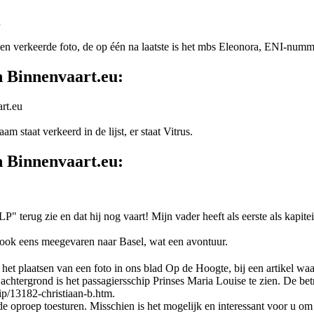
u
 verkeerde foto, de op één na laatste is het mbs Eleonora, ENI-num
n Binnenvaart.eu:
rt.eu
staat verkeerd in de lijst, er staat Vitrus.
n Binnenvaart.eu:
 terug zie en dat hij nog vaart! Mijn vader heeft als eerste als kapit
n ook eens meegevaren naar Basel, wat een avontuur.
t plaatsen van een foto in ons blad Op de Hoogte, bij een artikel waa
htergrond is het passagiersschip Prinses Maria Louise te zien. De bet
ip/13182-christiaan-b.htm.
de oproep toesturen. Misschien is het mogelijk en interessant voor u om 