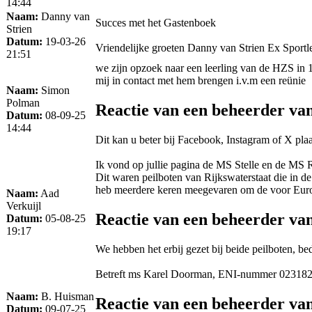
14:44
Naam:
Danny van
Succes met het Gastenboek
Strien
Datum:
19-03-26
Vriendelijke groeten Danny van Strien Ex Sportl
21:51
we zijn opzoek naar een leerling van de HZS in 1
mij in contact met hem brengen i.v.m een reünie
Naam:
Simon
Polman
Reactie van een beheerder va
Datum:
08-09-25
14:44
Dit kan u beter bij Facebook, Instagram of X pl
Ik vond op jullie pagina de MS Stelle en de MS 
Dit waren peilboten van Rijkswaterstaat die in 
heb meerdere keren meegevaren om de voor Europoo
Naam:
Aad
Verkuijl
Reactie van een beheerder va
Datum:
05-08-25
19:17
We hebben het erbij gezet bij beide peilboten, b
Betreft ms Karel Doorman, ENI-nummer 023182
Naam:
B. Huisman
Reactie van een beheerder va
Datum:
09-07-25