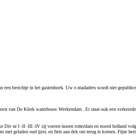
 dan een berichtje in het gastenboek. Uw e-mailadres wordt niet gepubl
st van De Klerk waterbouw Werkendam . Er staat ook een verkeerde fo
r Div nr I -II -III -IV zij voeren tussen rotterdam en noord holland vol
s met geladen oud ijzer, en fiets aan dek om terug te komen. Fijne her