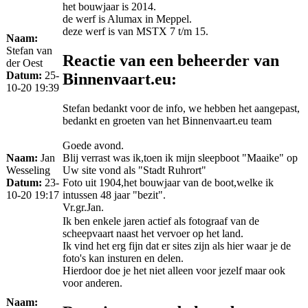
het bouwjaar is 2014.
de werf is Alumax in Meppel.
deze werf is van MSTX 7 t/m 15.
Naam:
Stefan van
Reactie van een beheerder van
der Oest
Datum:
25-
Binnenvaart.eu:
10-20 19:39
Stefan bedankt voor de info, we hebben het aangepast,
bedankt en groeten van het Binnenvaart.eu team
Goede avond.
Naam:
Jan
Blij verrast was ik,toen ik mijn sleepboot "Maaike" op
Wesseling
Uw site vond als "Stadt Ruhrort"
Datum:
23-
Foto uit 1904,het bouwjaar van de boot,welke ik
10-20 19:17
intussen 48 jaar "bezit".
Vr.gr.Jan.
Ik ben enkele jaren actief als fotograaf van de
scheepvaart naast het vervoer op het land.
Ik vind het erg fijn dat er sites zijn als hier waar je de
foto's kan insturen en delen.
Hierdoor doe je het niet alleen voor jezelf maar ook
voor anderen.
Naam: