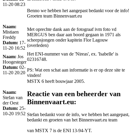
11-20 08:23
Benno we hebben het aangepast bedankt voor de info!
Groeten team Binnenvaart.eu
Naam:
Met oprechte dank aan de fotograaf ivm foto vd
Mistiaen
MERGUS ben daar aan boord gegaan in 1971 als
Freddy
scheepsjongen onder kapitein Flor Lagouw
Datum:
17-
(overleden)
11-20 16:52
Het ENI-nummer van de 'Nireas', ex. 'Isabelle' is
Naam:
Jos
02316748.
Hoogesteger
Datum:
02-
PS: Wat een schat aan informatie is er op deze site te
11-20 20:20
vinden!
MSTX 6 heeft bouwjaar 2005.
Naam:
Reactie van een beheerder van
Stefan van
Binnenvaart.eu:
der Oest
Datum:
25-
10-20 19:52
Stefan bedankt voor de info, we hebben het aangepast,
bedankt en groeten van het Binnenvaart.eu team
van MSTX 7 is de ENI 13-94-YT.