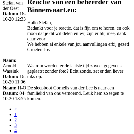
Reactie van een beheerder van
Stefan van
der Oest
Binnenvaart.eu:
Datum:
16-
10-20 12:33
Hallo Stefan,
Bedankt voor je reactie, dat is fijn om te horen, en ook
mooi dat je dit wil delen en wij zijn er blij mee, dank
daar voor
We hebben al enkele van jou aanvullingen erbij gezet!
Groeten Jos
Naam:
Arnold
Waarom worden er de laatste tijd zoveel gegevens
Wassink
geplaatst zonder foto? Echt zonde, zet er dan liever
Datum:
16-
niks op.
10-20 11:06
Naam:
H-O
De sleepboot Cornelis van der Lee is naar een
Datum:
04-
familielid van ons vernoemd. Leuk hem zo tegen te
10-20 18:55
komen.
«
1
2
3
4