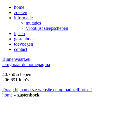
home
zoeken
informatie
mutaties
Vlootlijst sleepschepen
lijsten
gastenboek
toevoegen
contact
B
innenvaart.eu
terug naar de homepagina
40.760 schepen
206.691 foto's
Draag bij aan deze website en upload zelf foto's!
home
»
gastenboek