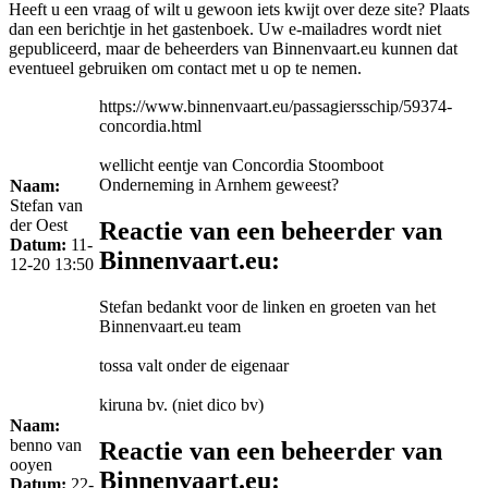
Heeft u een vraag of wilt u gewoon iets kwijt over deze site? Plaats
dan een berichtje in het gastenboek. Uw e-mailadres wordt niet
gepubliceerd, maar de beheerders van Binnenvaart.eu kunnen dat
eventueel gebruiken om contact met u op te nemen.
https://www.binnenvaart.eu/passagiersschip/59374-
concordia.html
wellicht eentje van Concordia Stoomboot
Onderneming in Arnhem geweest?
Naam:
Stefan van
der Oest
Reactie van een beheerder van
Datum:
11-
Binnenvaart.eu:
12-20 13:50
Stefan bedankt voor de linken en groeten van het
Binnenvaart.eu team
tossa valt onder de eigenaar
kiruna bv. (niet dico bv)
Naam:
benno van
Reactie van een beheerder van
ooyen
Binnenvaart.eu:
Datum:
22-