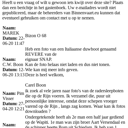
Heeft u een vraag of wilt u gewoon iets kwijt over deze site? Plaats
dan een berichtje in het gastenboek. Uw e-mailadres wordt niet
gepubliceerd, maar de beheerders van Binnenvaart.eu kunnen dat
eventueel gebruiken om contact met u op te nemen.
Naam:
MAREK
Bizon O 68
Datum:
22-
06-20 11:47
Heb een foto van een Italiaanse duwboot genaamd
REVERE van de
Naam:
eignaar SNAP.
C.W. Boon
Kan de foto helaas niet laden en dus niet tonen.
Datum:
12-
Wie kan mij meer info geven.
06-20 13:13
Deze is heel welkom,
Carel Boon
ik zoek al vele jaren naar foto's van de radersleepboten
Naam:
Pim
die op de Rijn voeren. Ik verzamel die, puur uit
Visser
persoonlijke interesse, omdat deze schepen vroeger
Datum:
27-
varend op de Rijn , langs zag komen. Waar kan ik fotos
04-20 12:21
downloaden ?
Ondergetekende heeft als 2e man een half jaar gediend
op de Wapiti. 1e man was zijn broer Aart Versendaal en
Naam:
de schipper heette Bom uit Schiedam. Ik heb van 1