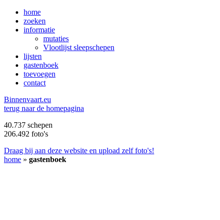
home
zoeken
informatie
mutaties
Vlootlijst sleepschepen
lijsten
gastenboek
toevoegen
contact
B
innenvaart.eu
terug naar de homepagina
40.737 schepen
206.492 foto's
Draag bij aan deze website en upload zelf foto's!
home
»
gastenboek