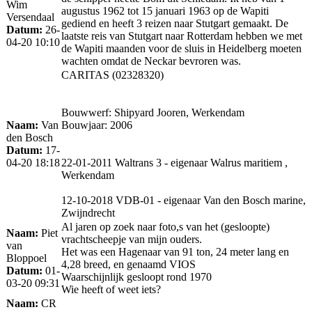
Wim
augustus 1962 tot 15 januari 1963 op de Wapiti
Versendaal
gediend en heeft 3 reizen naar Stutgart gemaakt. De
Datum:
26-
laatste reis van Stutgart naar Rotterdam hebben we met
04-20 10:10
de Wapiti maanden voor de sluis in Heidelberg moeten
wachten omdat de Neckar bevroren was.
CARITAS (02328320)
Bouwwerf: Shipyard Jooren, Werkendam
Naam:
Van
Bouwjaar: 2006
den Bosch
Datum:
17-
04-20 18:18
22-01-2011 Waltrans 3 - eigenaar Walrus maritiem ,
Werkendam
12-10-2018 VDB-01 - eigenaar Van den Bosch marine,
Zwijndrecht
Al jaren op zoek naar foto,s van het (gesloopte)
Naam:
Piet
vrachtscheepje van mijn ouders.
van
Het was een Hagenaar van 91 ton, 24 meter lang en
Bloppoel
4,28 breed, en genaamd VIOS
Datum:
01-
Waarschijnlijk gesloopt rond 1970
03-20 09:31
Wie heeft of weet iets?
Naam:
CR