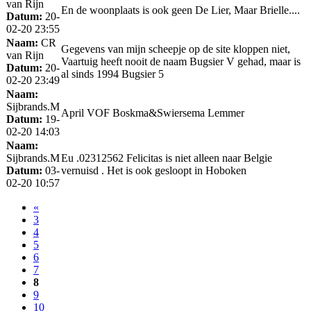
van Rijn
En de woonplaats is ook geen De Lier, Maar Brielle....
Datum:
20-
02-20 23:55
Naam:
CR
Gegevens van mijn scheepje op de site kloppen niet,
van Rijn
Vaartuig heeft nooit de naam Bugsier V gehad, maar is
Datum:
20-
al sinds 1994 Bugsier 5
02-20 23:49
Naam:
Sijbrands.M
April VOF Boskma&Swiersema Lemmer
Datum:
19-
02-20 14:03
Naam:
Sijbrands.M
Eu .02312562 Felicitas is niet alleen naar Belgie
Datum:
03-
vernuisd . Het is ook gesloopt in Hoboken
02-20 10:57
«
3
4
5
6
7
8
9
10