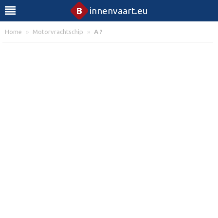
B
innenvaart.eu
Home
»
Motorvrachtschip
»
A ?