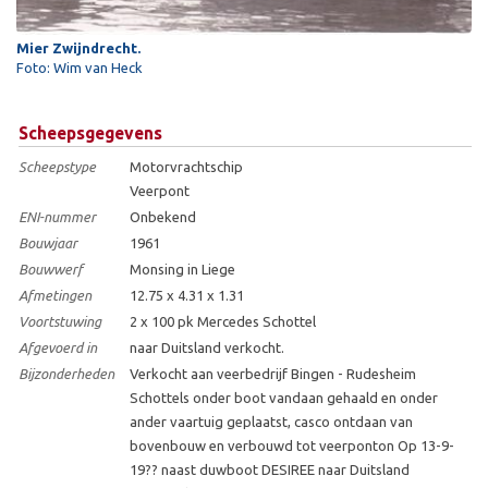
Mier Zwijndrecht.
Foto: Wim van Heck
Scheepsgegevens
Scheepstype
Motorvrachtschip
Veerpont
ENI-nummer
Onbekend
Bouwjaar
1961
Bouwwerf
Monsing in Liege
Afmetingen
12.75 x 4.31 x 1.31
Voortstuwing
2 x 100 pk Mercedes Schottel
Afgevoerd in
naar Duitsland verkocht.
Bijzonderheden
Verkocht aan veerbedrijf Bingen - Rudesheim
Schottels onder boot vandaan gehaald en onder
ander vaartuig geplaatst, casco ontdaan van
bovenbouw en verbouwd tot veerponton Op 13-9-
19?? naast duwboot DESIREE naar Duitsland