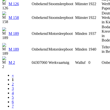
M 126
Onbekend
Stoomsleepboot
Münster
1922
Werft
Pape
Deut
M 158
Onbekend
Stoomsleepboot
Münster
1922
Werk
in Ki
Boda
Kres
M 189
Onbekend
Motorsleepboot
Minden
1937
in
Bode
Telt
M 189
Onbekend
Motorsleepboot
Minden
1940
in Be
M 2
04307060
Werkvaartuig
Walluf
0
Onbe
«
1
2
3
4
5
6
7