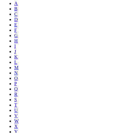
A
B
C
D
E
F
G
H
I
J
K
L
M
N
O
P
Q
R
S
T
U
V
W
X
Y