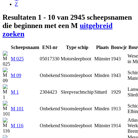
Z
Resultaten 1 - 10 van 2945 scheepsnamen
die beginnen met een M
uitgebreid
zoeken
Scheepsnaam
ENI-nr
Type schip
Plaats
Bouwjr
Bou
Wese
M 025
05017330
Motorsleepboot
Münster
1943
in M
Schi
M 09
Onbekend
Stoomsleepboot
Minden
1943
Mann
Lanse
M 1
2304423
Sleepvrachtschip
Sittard
1929
Slied
Schic
M 101
Onbekend
Stoomsleepboot
Minden
1913
Elbi
Atlas
M 116
Onbekend
Stoomsleepboot
Münster
1914
Werk
Brem
Meye