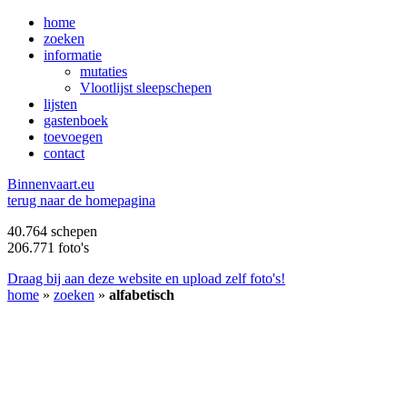
home
zoeken
informatie
mutaties
Vlootlijst sleepschepen
lijsten
gastenboek
toevoegen
contact
B
innenvaart.eu
terug naar de homepagina
40.764 schepen
206.771 foto's
Draag bij aan deze website en upload zelf foto's!
home
»
zoeken
»
alfabetisch