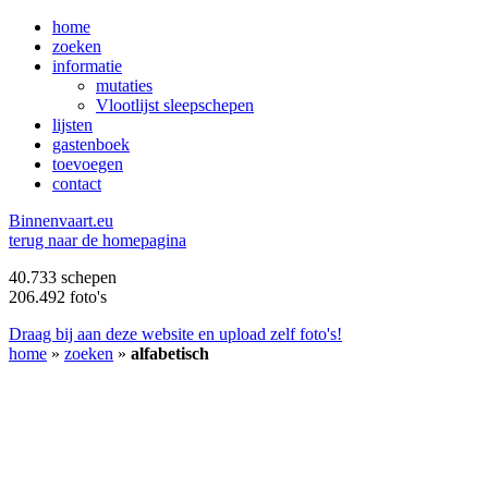
home
zoeken
informatie
mutaties
Vlootlijst sleepschepen
lijsten
gastenboek
toevoegen
contact
B
innenvaart.eu
terug naar de homepagina
40.733 schepen
206.492 foto's
Draag bij aan deze website en upload zelf foto's!
home
»
zoeken
»
alfabetisch