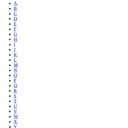
A
B
C
D
E
F
G
H
I
J
K
L
M
N
O
P
Q
R
S
T
U
V
W
X
Y