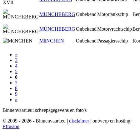
MÜNCHEBERG
Onbekend
Motortankschip
Ber
MÜNCHEBERG
Onbekend
Motorvrachtschip
Ber
MüNCHEN
Onbekend
Passagiersschip
Kon
«
3
4
5
6
7
8
9
»
Binnenvaart.eu:
scheepsgegevens en foto's
© 2009 - 2026 - Binnenvaart.eu
|
disclaimer
|
ontwerp en hosting:
Effusion