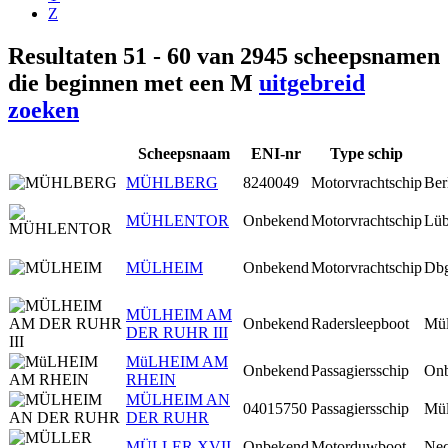
Z
Resultaten 51 - 60 van 2945 scheepsnamen
die beginnen met een M
uitgebreid
zoeken
Scheepsnaam
ENI-nr
Type schip
MÜHLBERG
8240049
Motorvrachtschip
Ber
MÜHLENTOR
Onbekend
Motorvrachtschip
Lüb
MÜLHEIM
Onbekend
Motorvrachtschip
Dbg
MÜLHEIM AM
Onbekend
Radersleepboot
Mül
DER RUHR III
MüLHEIM AM
Onbekend
Passagiersschip
On
RHEIN
MÜLHEIM AN
04015750
Passagiersschip
Mül
DER RUHR
MÜLLER XVII
Onbekend
Motorduwboot
Nec