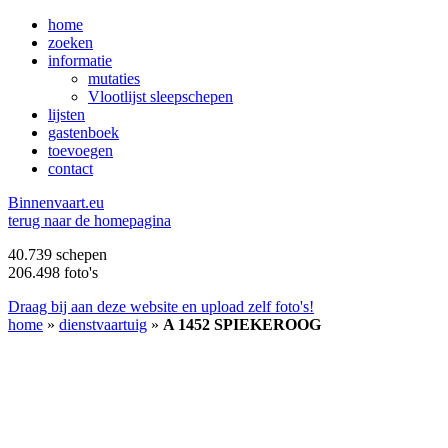
home
zoeken
informatie
mutaties
Vlootlijst sleepschepen
lijsten
gastenboek
toevoegen
contact
B
innenvaart.eu
terug naar de homepagina
40.739 schepen
206.498 foto's
Draag bij aan deze website en upload zelf foto's!
home
»
dienstvaartuig
»
A 1452 SPIEKEROOG