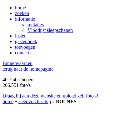
home
zoeken
informatie
mutaties
Vlootlijst sleepschepen
lijsten
gastenboek
toevoegen
contact
B
innenvaart.eu
terug naar de homepagina
40.754 schepen
206.551 foto's
Draag bij aan deze website en upload zelf foto's!
home
»
sleepvrachtschip
»
BOLNES