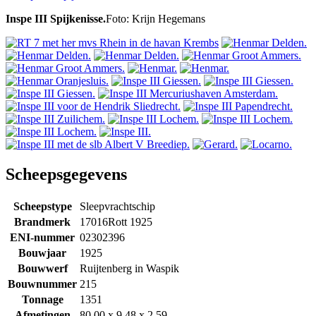
Inspe III Spijkenisse.
Foto: Krijn Hegemans
Scheepsgegevens
Scheepstype
Sleepvrachtschip
Brandmerk
17016Rott 1925
ENI-nummer
02302396
Bouwjaar
1925
Bouwwerf
Ruijtenberg in Waspik
Bouwnummer
215
Tonnage
1351
Afmetingen
80.00 x 9.48 x 2.59