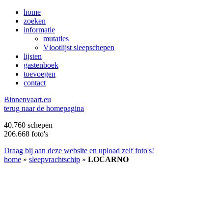
home
zoeken
informatie
mutaties
Vlootlijst sleepschepen
lijsten
gastenboek
toevoegen
contact
B
innenvaart.eu
terug naar de homepagina
40.760 schepen
206.668 foto's
Draag bij aan deze website en upload zelf foto's!
home
»
sleepvrachtschip
»
LOCARNO