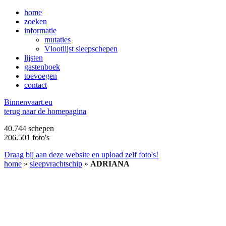
home
zoeken
informatie
mutaties
Vlootlijst sleepschepen
lijsten
gastenboek
toevoegen
contact
B
innenvaart.eu
terug naar de homepagina
40.744 schepen
206.501 foto's
Draag bij aan deze website en upload zelf foto's!
home
»
sleepvrachtschip
»
ADRIANA