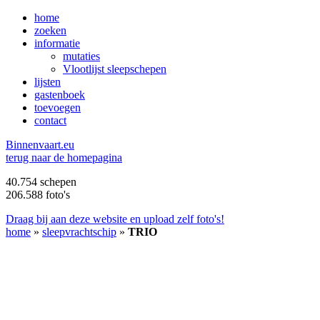
home
zoeken
informatie
mutaties
Vlootlijst sleepschepen
lijsten
gastenboek
toevoegen
contact
B
innenvaart.eu
terug naar de homepagina
40.754 schepen
206.588 foto's
Draag bij aan deze website en upload zelf foto's!
home
»
sleepvrachtschip
»
TRIO