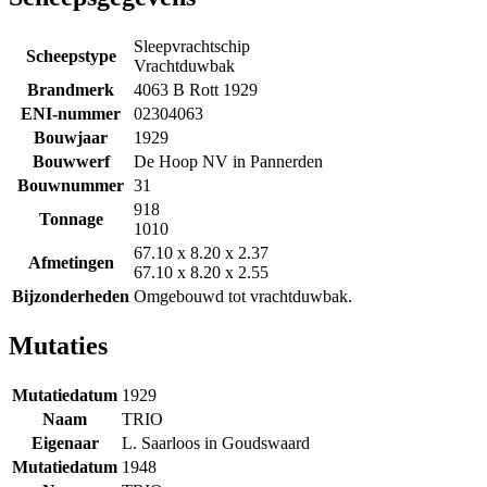
Sleepvrachtschip
Scheepstype
Vrachtduwbak
Brandmerk
4063 B Rott 1929
ENI-nummer
02304063
Bouwjaar
1929
Bouwwerf
De Hoop NV in Pannerden
Bouwnummer
31
918
Tonnage
1010
67.10 x 8.20 x 2.37
Afmetingen
67.10 x 8.20 x 2.55
Bijzonderheden
Omgebouwd tot vrachtduwbak.
Mutaties
Mutatiedatum
1929
Naam
TRIO
Eigenaar
L. Saarloos in Goudswaard
Mutatiedatum
1948