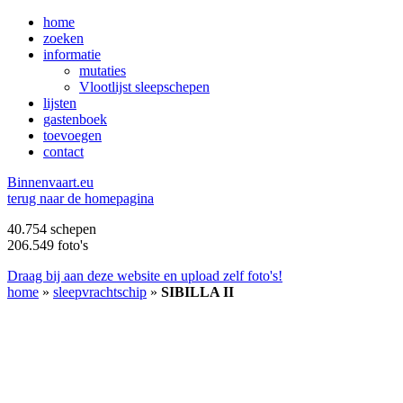
home
zoeken
informatie
mutaties
Vlootlijst sleepschepen
lijsten
gastenboek
toevoegen
contact
B
innenvaart.eu
terug naar de homepagina
40.754 schepen
206.549 foto's
Draag bij aan deze website en upload zelf foto's!
home
»
sleepvrachtschip
»
SIBILLA II