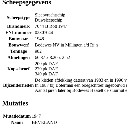
Scheepsgegevens
Sleepvrachtschip
Scheepstype
Duwsleepschip
Brandmerk
7044 B Rott 1947
ENI-nummer
02307044
Bouwjaar
1948
Bouwwerf
Bodewes NV in Millingen a/d Rijn
Tonnage
982
Afmetingen
66.87 x 8.20 x 2.52
200 pk DAF
Kopschroef
270 pk DAF
340 pk DAF
De kleden afdekking dateert van 1983 en in 1990 
Bijzonderheden
In 1987 bij Boterman een boegschroef ingebouwd e
Aantal jaren later bij Bodewes Hasselt de stuurhut 
Mutaties
Mutatiedatum
1947
Naam
BEVELAND