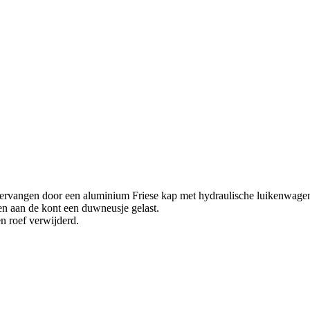
vervangen door een aluminium Friese kap met hydraulische luikenwage
n aan de kont een duwneusje gelast.
en roef verwijderd.