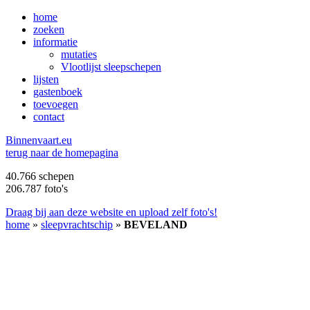
home
zoeken
informatie
mutaties
Vlootlijst sleepschepen
lijsten
gastenboek
toevoegen
contact
B
innenvaart.eu
terug naar de homepagina
40.766 schepen
206.787 foto's
Draag bij aan deze website en upload zelf foto's!
home
»
sleepvrachtschip
»
BEVELAND