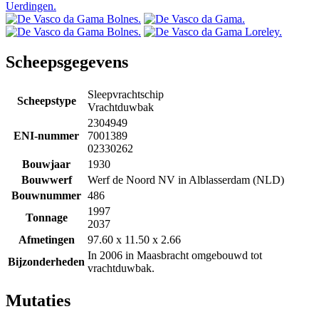
Scheepsgegevens
Sleepvrachtschip
Scheepstype
Vrachtduwbak
2304949
ENI-nummer
7001389
02330262
Bouwjaar
1930
Bouwwerf
Werf de Noord NV in Alblasserdam (NLD)
Bouwnummer
486
1997
Tonnage
2037
Afmetingen
97.60 x 11.50 x 2.66
In 2006 in Maasbracht omgebouwd tot
Bijzonderheden
vrachtduwbak.
Mutaties