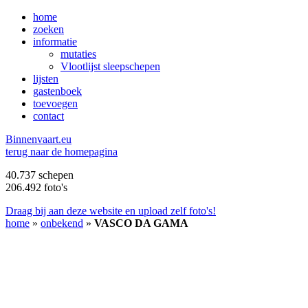
home
zoeken
informatie
mutaties
Vlootlijst sleepschepen
lijsten
gastenboek
toevoegen
contact
B
innenvaart.eu
terug naar de homepagina
40.737 schepen
206.492 foto's
Draag bij aan deze website en upload zelf foto's!
home
»
onbekend
»
VASCO DA GAMA