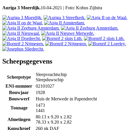
Auriga 3 Moerdijk.
10-04-2021 | Foto: Kobus Zijlstra
Scheepsgegevens
Sleepvrachtschip
Scheepstype
Sleepduwschip
ENI-nummer
02101027
Bouwjaar
1928
Bouwwerf
Huis de Merwede in Papendrecht
1473
Tonnage
1441
80.13 x 9.20 x 2.82
Afmetingen
78.33 x 9.20 x 2.82
Kopschroef
260 pk DAF