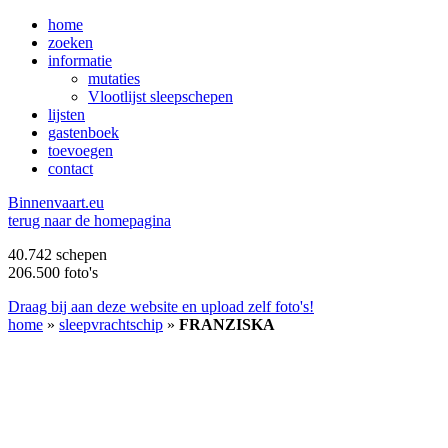
home
zoeken
informatie
mutaties
Vlootlijst sleepschepen
lijsten
gastenboek
toevoegen
contact
B
innenvaart.eu
terug naar de homepagina
40.742 schepen
206.500 foto's
Draag bij aan deze website en upload zelf foto's!
home
»
sleepvrachtschip
»
FRANZISKA