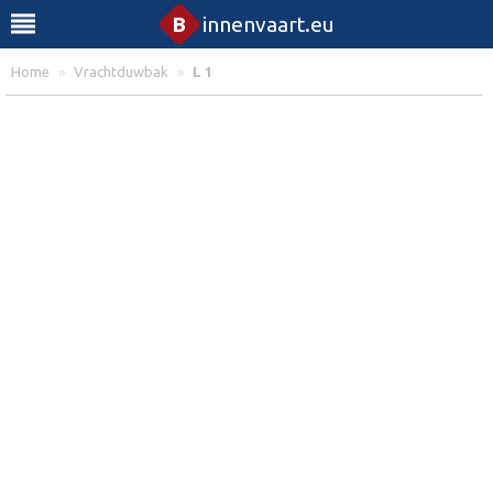
B
innenvaart.eu
Home
»
Vrachtduwbak
»
L 1