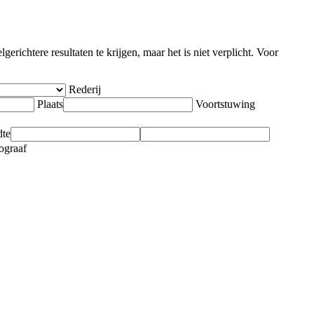
richtere resultaten te krijgen, maar het is niet verplicht. Voor
Rederij
Plaats
Voortstuwing
dte
ograaf