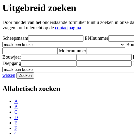
Uitgebreid zoeken
Door middel van het onderstaande formulier kunt u zoeken in onze datab
vragen kunt u terecht op de
contactpagina
.
Scheepsnaam
ENInummer
Bou
Motornummer
Bouwjaar
Diepgang
wissen
Alfabetisch zoeken
A
B
C
D
E
F
G