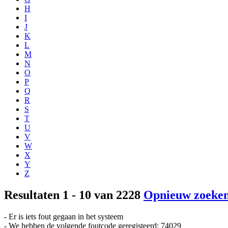
H
I
J
K
L
M
N
O
P
Q
R
S
T
U
V
W
X
Y
Z
Resultaten 1 - 10 van 2228
Opnieuw zoeke
- Er is iets fout gegaan in het systeem
- We hebben de volgende foutcode geregisteerd: 74029