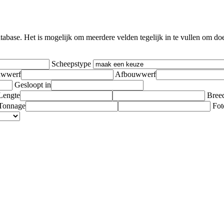
ase. Het is mogelijk om meerdere velden tegelijk in te vullen om doelge
Scheepstype
wwerf
Afbouwwerf
Gesloopt in
Lengte
Bree
Tonnage
Fot