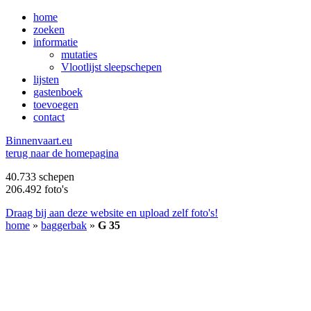
home
zoeken
informatie
mutaties
Vlootlijst sleepschepen
lijsten
gastenboek
toevoegen
contact
B
innenvaart.eu
terug naar de homepagina
40.733 schepen
206.492 foto's
Draag bij aan deze website en upload zelf foto's!
home
»
baggerbak
»
G 35