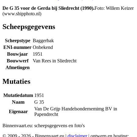
De G 35 voor de Gerda bij Sliedrecht (1990).
Foto: Willem Keizer
(www.shipphoto.nl)
Scheepsgegevens
Scheepstype
Baggerbak
ENI-nummer
Onbekend
Bouwjaar
1951
Bouwwerf
Van Rees in Sliedrecht
Afmetingen
Mutaties
Mutatiedatum
1951
Naam
G 35
Van De Grijp Handelsondernemimg BV in
Eigenaar
Papendrecht
Binnenvaart.eu:
scheepsgegevens en foto's
© 2009 - 2026 - Binnenvaart.eu
|
disclaimer
|
ontwerp en hosting: