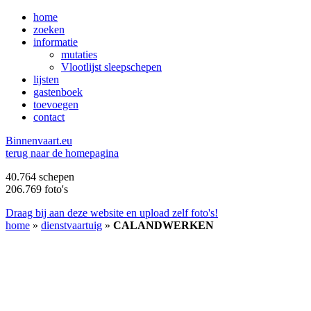
home
zoeken
informatie
mutaties
Vlootlijst sleepschepen
lijsten
gastenboek
toevoegen
contact
B
innenvaart.eu
terug naar de homepagina
40.764 schepen
206.769 foto's
Draag bij aan deze website en upload zelf foto's!
home
»
dienstvaartuig
»
CALANDWERKEN