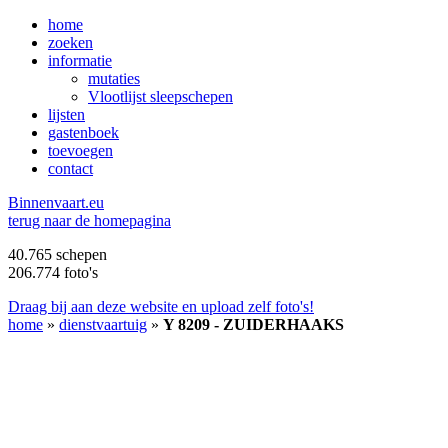
home
zoeken
informatie
mutaties
Vlootlijst sleepschepen
lijsten
gastenboek
toevoegen
contact
B
innenvaart.eu
terug naar de homepagina
40.765 schepen
206.774 foto's
Draag bij aan deze website en upload zelf foto's!
home
»
dienstvaartuig
»
Y 8209 - ZUIDERHAAKS