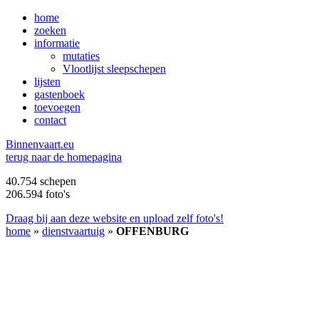
home
zoeken
informatie
mutaties
Vlootlijst sleepschepen
lijsten
gastenboek
toevoegen
contact
B
innenvaart.eu
terug naar de homepagina
40.754 schepen
206.594 foto's
Draag bij aan deze website en upload zelf foto's!
home
»
dienstvaartuig
»
OFFENBURG