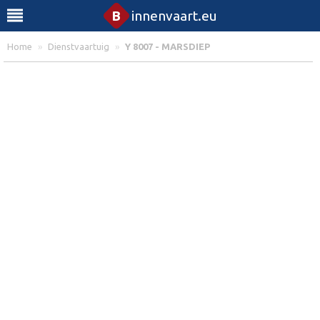
B
innenvaart.eu
Home
»
Dienstvaartuig
»
Y 8007 - MARSDIEP