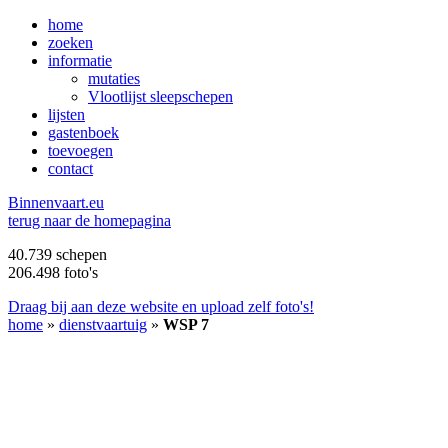
home
zoeken
informatie
mutaties
Vlootlijst sleepschepen
lijsten
gastenboek
toevoegen
contact
B
innenvaart.eu
terug naar de homepagina
40.739 schepen
206.498 foto's
Draag bij aan deze website en upload zelf foto's!
home
»
dienstvaartuig
»
WSP 7