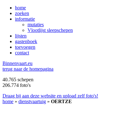
home
zoeken
informatie
mutaties
Vlootlijst sleepschepen
lijsten
gastenboek
toevoegen
contact
B
innenvaart.eu
terug naar de homepagina
40.765 schepen
206.774 foto's
Draag bij aan deze website en upload zelf foto's!
home
»
dienstvaartuig
»
OERTZE