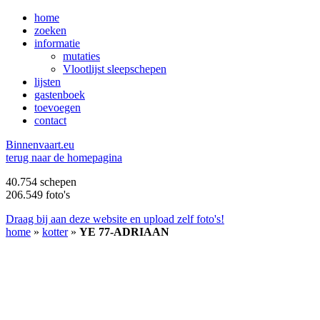
home
zoeken
informatie
mutaties
Vlootlijst sleepschepen
lijsten
gastenboek
toevoegen
contact
B
innenvaart.eu
terug naar de homepagina
40.754 schepen
206.549 foto's
Draag bij aan deze website en upload zelf foto's!
home
»
kotter
»
YE 77-ADRIAAN