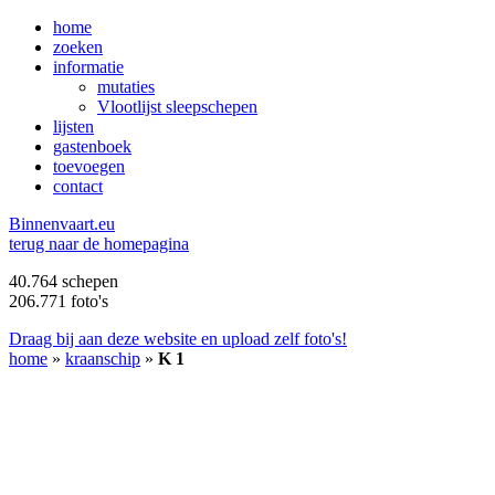
home
zoeken
informatie
mutaties
Vlootlijst sleepschepen
lijsten
gastenboek
toevoegen
contact
B
innenvaart.eu
terug naar de homepagina
40.764 schepen
206.771 foto's
Draag bij aan deze website en upload zelf foto's!
home
»
kraanschip
»
K 1