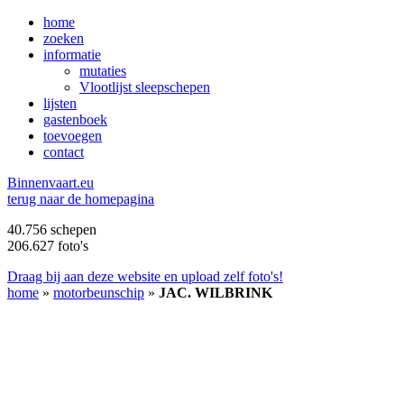
home
zoeken
informatie
mutaties
Vlootlijst sleepschepen
lijsten
gastenboek
toevoegen
contact
B
innenvaart.eu
terug naar de homepagina
40.756 schepen
206.627 foto's
Draag bij aan deze website en upload zelf foto's!
home
»
motorbeunschip
»
JAC. WILBRINK