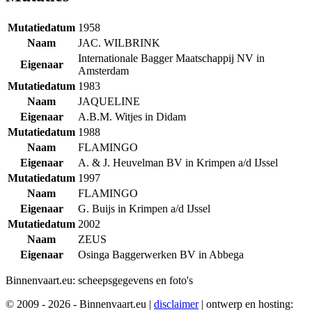
Mutatiedatum
1958
Naam
JAC. WILBRINK
Internationale Bagger Maatschappij NV in
Eigenaar
Amsterdam
Mutatiedatum
1983
Naam
JAQUELINE
Eigenaar
A.B.M. Witjes in Didam
Mutatiedatum
1988
Naam
FLAMINGO
Eigenaar
A. & J. Heuvelman BV in Krimpen a/d IJssel
Mutatiedatum
1997
Naam
FLAMINGO
Eigenaar
G. Buijs in Krimpen a/d IJssel
Mutatiedatum
2002
Naam
ZEUS
Eigenaar
Osinga Baggerwerken BV in Abbega
Binnenvaart.eu:
scheepsgegevens en foto's
© 2009 - 2026 - Binnenvaart.eu
|
disclaimer
|
ontwerp en hosting: