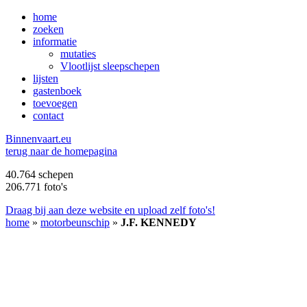
home
zoeken
informatie
mutaties
Vlootlijst sleepschepen
lijsten
gastenboek
toevoegen
contact
B
innenvaart.eu
terug naar de homepagina
40.764 schepen
206.771 foto's
Draag bij aan deze website en upload zelf foto's!
home
»
motorbeunschip
»
J.F. KENNEDY