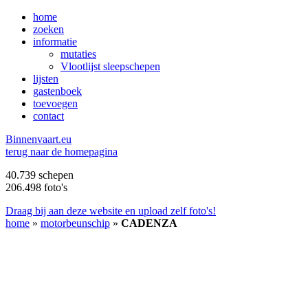
home
zoeken
informatie
mutaties
Vlootlijst sleepschepen
lijsten
gastenboek
toevoegen
contact
B
innenvaart.eu
terug naar de homepagina
40.739 schepen
206.498 foto's
Draag bij aan deze website en upload zelf foto's!
home
»
motorbeunschip
»
CADENZA