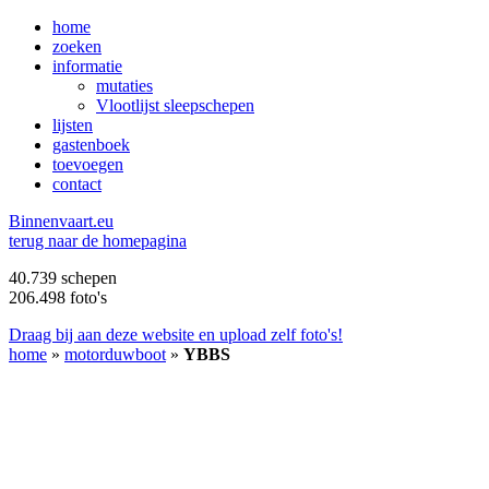
home
zoeken
informatie
mutaties
Vlootlijst sleepschepen
lijsten
gastenboek
toevoegen
contact
B
innenvaart.eu
terug naar de homepagina
40.739 schepen
206.498 foto's
Draag bij aan deze website en upload zelf foto's!
home
»
motorduwboot
»
YBBS