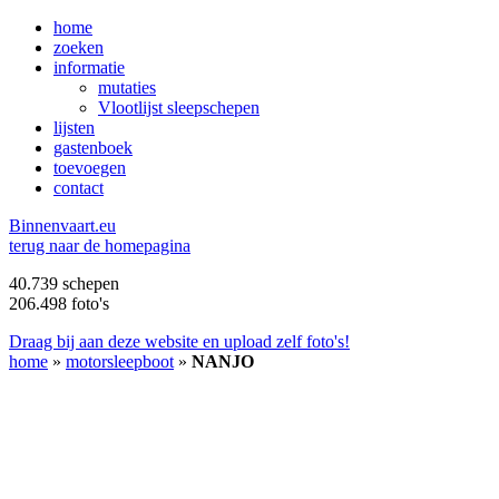
home
zoeken
informatie
mutaties
Vlootlijst sleepschepen
lijsten
gastenboek
toevoegen
contact
B
innenvaart.eu
terug naar de homepagina
40.739 schepen
206.498 foto's
Draag bij aan deze website en upload zelf foto's!
home
»
motorsleepboot
»
NANJO