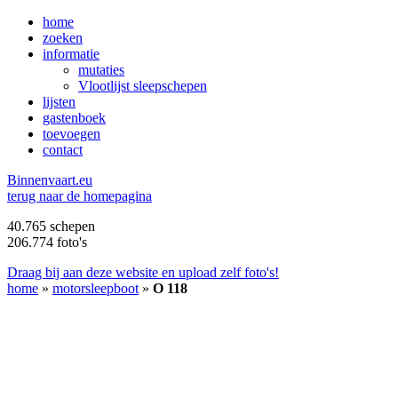
home
zoeken
informatie
mutaties
Vlootlijst sleepschepen
lijsten
gastenboek
toevoegen
contact
B
innenvaart.eu
terug naar de homepagina
40.765 schepen
206.774 foto's
Draag bij aan deze website en upload zelf foto's!
home
»
motorsleepboot
»
O 118