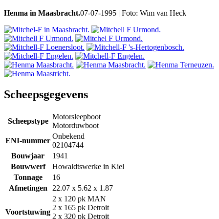
Henma in Maasbracht.
07-07-1995 | Foto: Wim van Heck
Scheepsgegevens
Motorsleepboot
Scheepstype
Motorduwboot
Onbekend
ENI-nummer
02104744
Bouwjaar
1941
Bouwwerf
Howaldtswerke in Kiel
Tonnage
16
Afmetingen
22.07 x 5.62 x 1.87
2 x 120 pk MAN
2 x 165 pk Detroit
Voortstuwing
2 x 320 pk Detroit