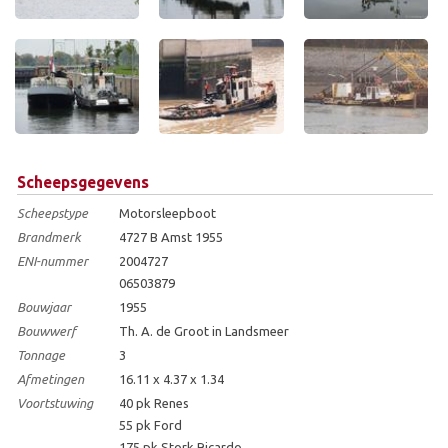
Scheepsgegevens
Scheepstype
Motorsleepboot
Brandmerk
4727 B Amst 1955
ENI-nummer
2004727
06503879
Bouwjaar
1955
Bouwwerf
Th. A. de Groot in Landsmeer
Tonnage
3
Afmetingen
16.11 x 4.37 x 1.34
Voortstuwing
40 pk Renes
55 pk Ford
175 pk Stork Ricardo