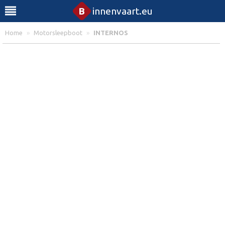
B
innenvaart.eu
Home
»
Motorsleepboot
»
INTERNOS