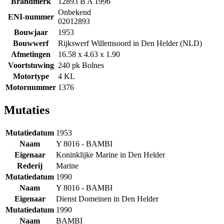
Brandmerk
12893 B A 1996
Onbekend
ENI-nummer
02012893
Bouwjaar
1953
Bouwwerf
Rijkswerf Willemsoord in Den Helder (NLD)
Afmetingen
16.58 x 4.63 x 1.90
Voortstuwing
240 pk Bolnes
Motortype
4 KL
Motornummer
1376
Mutaties
Mutatiedatum
1953
Naam
Y 8016 - BAMBI
Eigenaar
Koninklijke Marine in Den Helder
Rederij
Marine
Mutatiedatum
1990
Naam
Y 8016 - BAMBI
Eigenaar
Dienst Domeinen in Den Helder
Mutatiedatum
1990
Naam
BAMBI