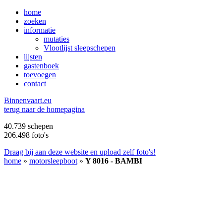
home
zoeken
informatie
mutaties
Vlootlijst sleepschepen
lijsten
gastenboek
toevoegen
contact
B
innenvaart.eu
terug naar de homepagina
40.739 schepen
206.498 foto's
Draag bij aan deze website en upload zelf foto's!
home
»
motorsleepboot
»
Y 8016 - BAMBI