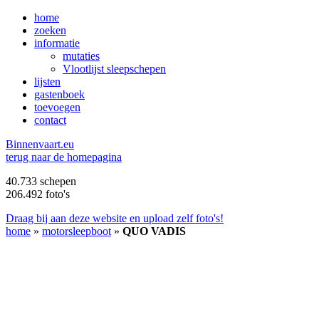
home
zoeken
informatie
mutaties
Vlootlijst sleepschepen
lijsten
gastenboek
toevoegen
contact
B
innenvaart.eu
terug naar de homepagina
40.733 schepen
206.492 foto's
Draag bij aan deze website en upload zelf foto's!
home
»
motorsleepboot
»
QUO VADIS