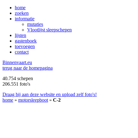
home
zoeken
informatie
mutaties
Vlootlijst sleepschepen
lijsten
gastenboek
toevoegen
contact
B
innenvaart.eu
terug naar de homepagina
40.754 schepen
206.551 foto's
Draag bij aan deze website en upload zelf foto's!
home
»
motorsleepboot
»
C-2