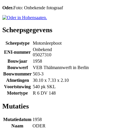
Oder.
Foto: Onbekende fotograaf
Scheepsgegevens
Scheepstype
Motorsleepboot
Onbekend
ENI-nummer
05027310
Bouwjaar
1958
Bouwwerf
VEB Thälmannwerft in Berlin
Bouwnummer
503-3
Afmetingen
30.10 x 7.33 x 2.10
Voortstuwing
540 pk SKL
Motortype
R 6 DV 148
Mutaties
Mutatiedatum
1958
Naam
ODER