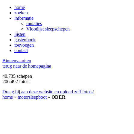
home
zoeken
informatie
mutaties
Vlootlijst sleepschepen
lijsten
gastenboek
toevoegen
contact
B
innenvaart.eu
terug naar de homepagina
40.735 schepen
206.492 foto's
Draag bij aan deze website en upload zelf foto's!
home
»
motorsleepboot
»
ODER