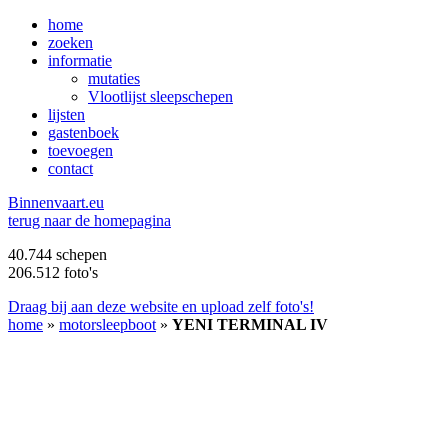
home
zoeken
informatie
mutaties
Vlootlijst sleepschepen
lijsten
gastenboek
toevoegen
contact
B
innenvaart.eu
terug naar de homepagina
40.744 schepen
206.512 foto's
Draag bij aan deze website en upload zelf foto's!
home
»
motorsleepboot
»
YENI TERMINAL IV