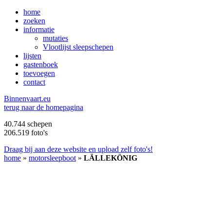
home
zoeken
informatie
mutaties
Vlootlijst sleepschepen
lijsten
gastenboek
toevoegen
contact
B
innenvaart.eu
terug naar de homepagina
40.744 schepen
206.519 foto's
Draag bij aan deze website en upload zelf foto's!
home
»
motorsleepboot
»
LÄLLEKÖNIG